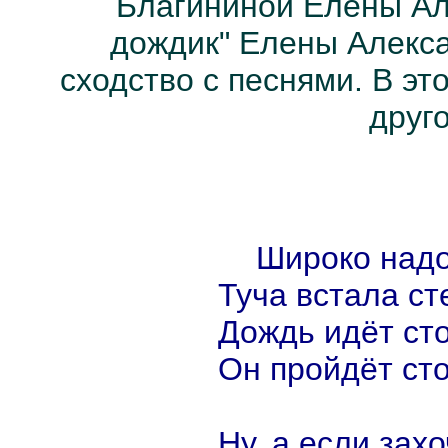
Благининой Елены Ал
дождик" Елены Алекс
сходство с песнями. В эт
друг
Широко над
Туча встала ст
Дождь идёт ст
Он пройдёт ст
Ну, а если захо