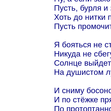
Пусть, бурля и 
Хоть до нитки 
Пусть промочи
Я бояться не с
Никуда не сбегу
Солнце выйдет
На душистом лу
И сниму босон
И по стёжке пр
По протоптанн