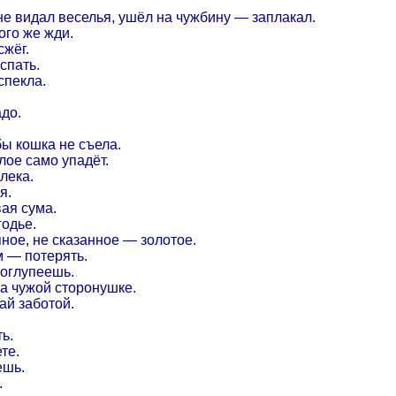
е видал веселья, ушёл на чужбину — заплакал.
того же жди.
сжёг.
спать.
спекла.
адо.
бы кошка не съела.
лое само упадёт.
лека.
я.
ая сума.
годье.
ное, не сказанное — золотое.
м — потерять.
поглупеешь.
а чужой сторонушке.
ай заботой.
ь.
те.
ешь.
.