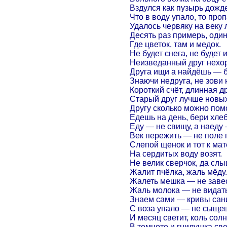
Вздулся как пузырь дожде
Что в воду упало, то проп
Удалось червяку на веку 
Десять раз примерь, один
Где цветок, там и медок.
Не будет снега, не будет 
Неизведанный друг нехор
Друга ищи а найдёшь — б
Знаючи недруга, не зови 
Короткий счёт, длинная д
Старый друг лучше новых
Другу сколько можно пом
Едешь на день, бери хле
Еду — не свищу, а наеду 
Век пережить — не поле 
Слепой щенок и тот к мат
На сердитых воду возят.
Не велик сверчок, да слы
Жалит пчёлка, жаль мёду.
Жалеть мешка — не завес
Жаль молока — не видать
Знаем сами — кривы сан
С воза упало — не сыще
И месяц светит, коль солн
В темноте и гнилушка све