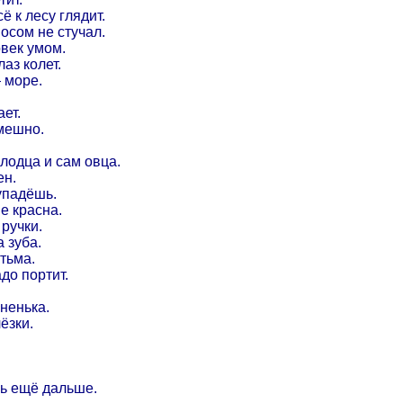
ё к лесу глядит.
носом не стучал.
овек умом.
аз колет.
 море.
ет.
мешно.
лодца и сам овца.
ен.
упадёшь.
е красна.
 ручки.
а зуба.
 тьма.
до портит.
ненька.
ёзки.
ль ещё дальше.