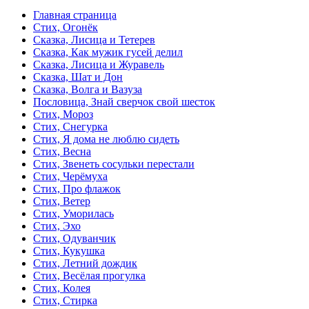
Главная страница
Стих, Огонёк
Сказка, Лисица и Тетерев
Сказка, Как мужик гусей делил
Сказка, Лисица и Журавель
Сказка, Шат и Дон
Сказка, Волга и Вазуза
Пословица, Знай сверчок свой шесток
Стих, Мороз
Стих, Снегурка
Стих, Я дома не люблю сидеть
Стих, Весна
Стих, Звенеть сосульки перестали
Стих, Черёмуха
Стих, Про флажок
Стих, Ветер
Стих, Уморилась
Стих, Эхо
Стих, Одуванчик
Стих, Кукушка
Стих, Летний дождик
Стих, Весёлая прогулка
Стих, Колея
Стих, Стирка