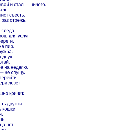
вой и стал — ничего.
ало.
лист съесть.
 раз отрежь.
и следа.
ош для услуг.
ереги.
на пир.
ружба.
 двух.
огай.
ба на неделю.
— не спущу.
перейти.
ери лезет.
шно кричит.
ть дружка.
 кошки.
и.
шь.
ца нет.
тит.