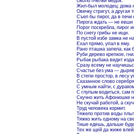
Около пчёлки медок.
Жил-был молодец: дома н
Овечку стригут, а другая 
Съел бы пирог, да в печи 
Пирога ждать — не евши 
Порог поскребла, пирог и
По снегу грибы не ищи.
В пустой избе замка не н
Ехал прямо, упал в яму.
Рано пташка запела, как 
Руби дерево крепкое, гни
Рыбак рыбака видит изда
Сразу всему не научишьс
Счастье без ума — дыряв
В степи простор, в лесу у
Сказанное слово серебря
С умным найти, с дурако
С глупым водиться, сам 
Скучно жить Афонюшке н
Не скучай работой, а скуч
Труд человека кормит.
Тяжело против воды плыт
Тяжко жить одному на све
Тише едешь, дальше буд
Тех же щей да жиже влей