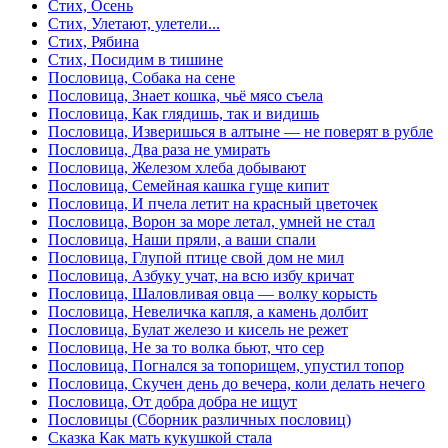
Стих, Осень
Стих, Улетают, улетели...
Стих, Рябина
Стих, Посидим в тишине
Пословица, Собака на сене
Пословица, Знает кошка, чьё мясо съела
Пословица, Как глядишь, так и видишь
Пословица, Изверишься в алтыне — не поверят в рубле
Пословица, Два раза не умирать
Пословица, Железом хлеба добывают
Пословица, Семейная кашка гуще кипит
Пословица, И пчела летит на красный цветочек
Пословица, Ворон за море летал, умней не стал
Пословица, Наши пряли, а ваши спали
Пословица, Глупой птице свой дом не мил
Пословица, Азбуку учат, на всю избу кричат
Пословица, Шаловливая овца — волку корысть
Пословица, Невеличка капля, а камень долбит
Пословица, Булат железо и кисель не режет
Пословица, Не за то волка бьют, что сер
Пословица, Погнался за топорищем, упустил топор
Пословица, Скучен день до вечера, коли делать нечего
Пословица, От добра добра не ищут
Пословицы (Сборник различных пословиц)
Сказка Как мать кукушкой стала