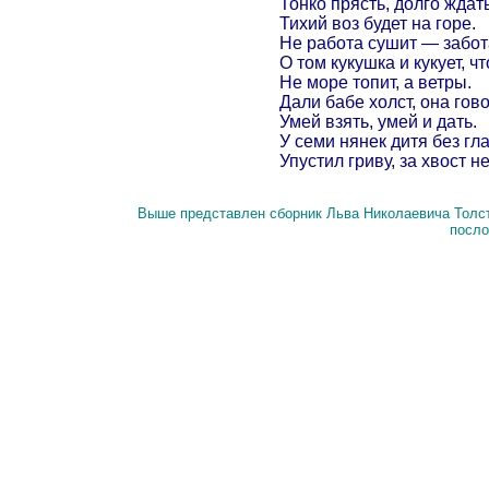
Тонко прясть, долго ждать
Тихий воз будет на горе.
Не работа сушит — забот
О том кукушка и кукует, чт
Не море топит, а ветры.
Дали бабе холст, она гово
Умей взять, умей и дать.
У семи нянек дитя без гла
Упустил гриву, за хвост н
Выше представлен сборник Льва Николаевича Толст
посло