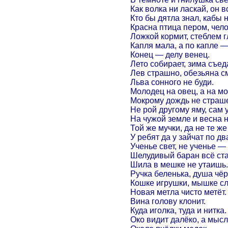
Как волка ни ласкай, он вс
Кто бы дятла знал, кабы 
Красна птица пером, чел
Ложкой кормит, стеблем гл
Капля мала, а по капле —
Конец — делу венец.
Лето собирает, зима съеда
Лев страшно, обезьяна с
Льва сонного не буди.
Молодец на овец, а на мо
Мокрому дождь не страш
Не рой другому яму, сам 
На чужой земле и весна н
Той же мучки, да не те же
У ребят да у зайчат по дв
Ученье свет, не ученье —
Шелудивый баран всё ста
Шила в мешке не утаишь.
Ручка беленька, душа чёр
Кошке игрушки, мышке сл
Новая метла чисто метёт.
Вина голову клонит.
Куда иголка, туда и нитка.
Око видит далёко, а мыс