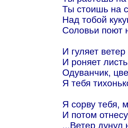
Ты стоишь на 
Над тобой куку
Соловьи поют н
И гуляет вете
И роняет листья
Одуванчик, цв
Я тебя тихоньк
Я сорву тебя, 
И потом отнесу
...Ветер дунул