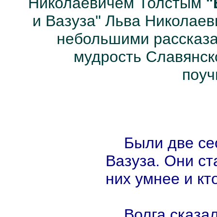
Николаевичем Толстым
"
и Вазуза" Льва Николаев
небольшими рассказа
мудрость Славянско
поуч
Были две се
Вазуза. Они ст
них умнее и кт
Волга сказал