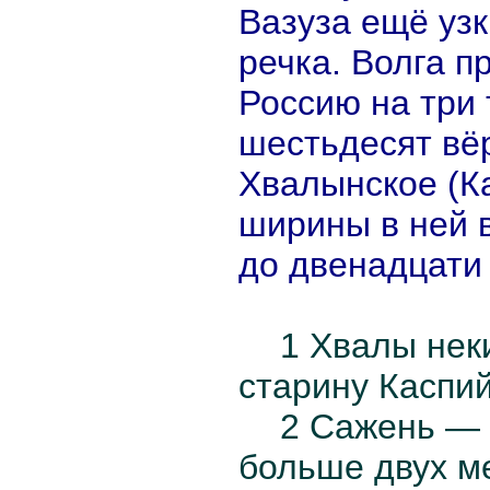
Вазуза ещё уз
речка. Волга п
Россию на три 
шестьдесят вёр
Хвалынское (К
ширины в ней 
до двенадцати 
1 Хвалы нек
старину Каспий
2 Сажень — 
больше двух м