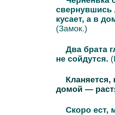
свернувшись л
кусает, а в до
(Замок.)
Два брата г
не сойдутся.
(
Кланяется, 
домой — раст
Скоро ест, 