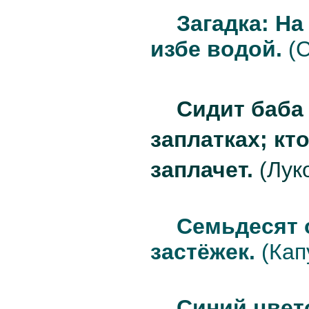
Загадка: На
избе водой.
(С
Сидит баба 
заплатках; кто
заплачет.
(Лук
Семьдесят о
застёжек.
(Кап
Синий цвет