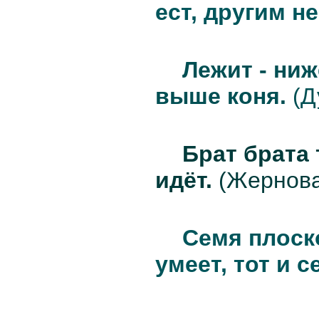
ест, другим не
Лежит - ниж
выше коня.
(Д
Брат брата 
идёт.
(Жернова
Семя плоско
умеет, тот и се