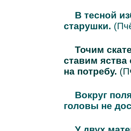
В тесной из
старушки.
(Пч
Точим скат
ставим яства
на потребу.
(Пч
Вокруг поля
головы не дос
У двух мате