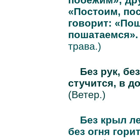
«Постоим, по
говорит: «По
пошатаемся».
трава.)
Без рук, бе
стучится, в д
(Ветер.)
Без крыл ле
без огня горит