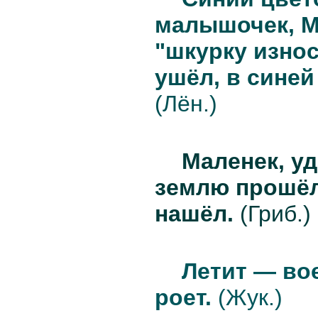
малышочек, М
"шкурку изно
ушёл, в синей
(Лён.)
Маленек, уд
землю прошёл
нашёл.
(Гриб.)
Летит — во
роет.
(Жук.)