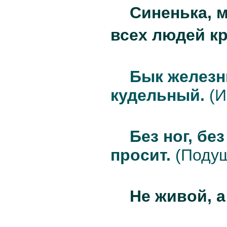
Синенька, м
всех людей кр
Бык железн
кудельный.
(И
Без ног, бе
просит.
(Подуш
Не живой,
а